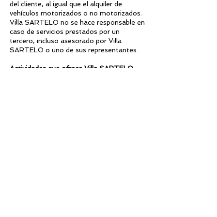
del cliente, al igual que el alquiler de
vehículos motorizados o no motorizados.
Villa SARTELO no se hace responsable en
caso de servicios prestados por un
tercero, incluso asesorado por Villa
SARTELO o uno de sus representantes.
Actividades que ofrece Villa SARTELO
Las visitas, excursiones, transportes,
viajes marítimos, actividades deportivas u
otras actividades ofrecidas por Villa
SARTELO se organizan bajo la total
responsabilidad de los subcontratistas de
Villa SARTELO. Villa SARTELO no se
hace responsable en ningún caso de
ningún accidente ocurrido durante una
visita al mar o la práctica de una de estas
actividades, cualquiera que sea, y no se le
puede reclamar ninguna compensación
física, moral o económica. Aunque Villa
SARTELO se esfuerza por buscar una
calidad constante en la selección de sus
subcontratistas, todas las quejas sobre
calidad o servicio deben realizarse en sitio